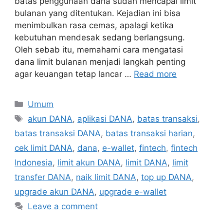
batas penggunaan dana sudah mencapai limit
bulanan yang ditentukan. Kejadian ini bisa
menimbulkan rasa cemas, apalagi ketika
kebutuhan mendesak sedang berlangsung.
Oleh sebab itu, memahami cara mengatasi
dana limit bulanan menjadi langkah penting
agar keuangan tetap lancar …
Read more
Categories
Umum
Tags
akun DANA
,
aplikasi DANA
,
batas transaksi
,
batas transaksi DANA
,
batas transaksi harian
,
cek limit DANA
,
dana
,
e-wallet
,
fintech
,
fintech
Indonesia
,
limit akun DANA
,
limit DANA
,
limit
transfer DANA
,
naik limit DANA
,
top up DANA
,
upgrade akun DANA
,
upgrade e-wallet
Leave a comment