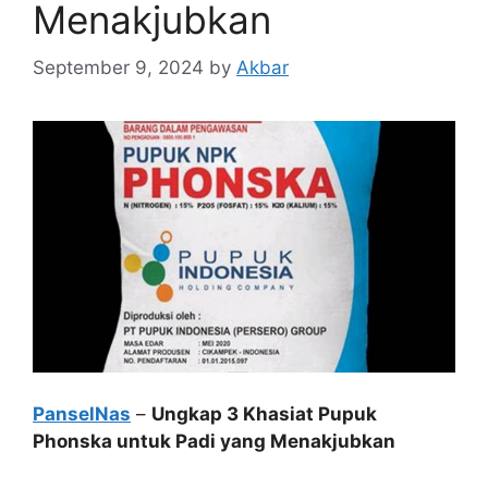
Menakjubkan
September 9, 2024
by
Akbar
PanselNas
–
Ungkap 3 Khasiat Pupuk
Phonska untuk Padi yang Menakjubkan