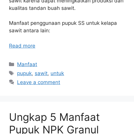
sawit karena dapat meningkatkan produksi dan
kualitas tandan buah sawit.
Manfaat penggunaan pupuk SS untuk kelapa
sawit antara lain:
Read more
Categories
Manfaat
Tags
pupuk
,
sawit
,
untuk
Leave a comment
Ungkap 5 Manfaat
Pupuk NPK Granul