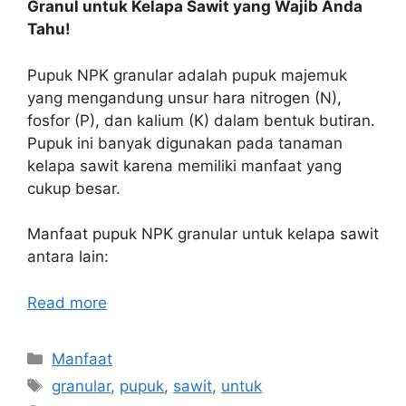
Granul untuk Kelapa Sawit yang Wajib Anda
Tahu!
Pupuk NPK granular adalah pupuk majemuk
yang mengandung unsur hara nitrogen (N),
fosfor (P), dan kalium (K) dalam bentuk butiran.
Pupuk ini banyak digunakan pada tanaman
kelapa sawit karena memiliki manfaat yang
cukup besar.
Manfaat pupuk NPK granular untuk kelapa sawit
antara lain:
Read more
Categories
Manfaat
Tags
granular
,
pupuk
,
sawit
,
untuk