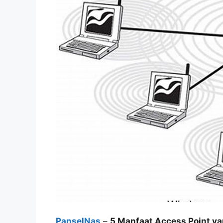
PanselNas
–
5 Manfaat Access Point y