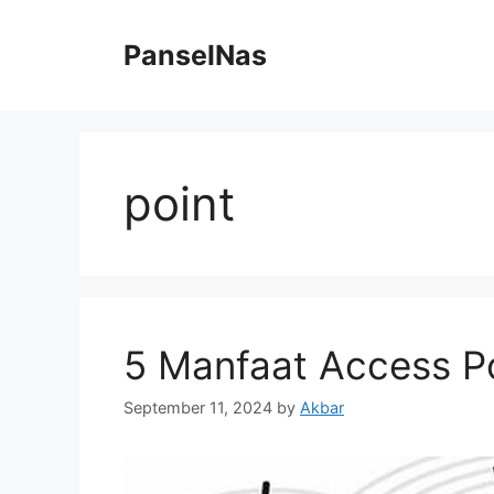
Skip
to
PanselNas
content
point
5 Manfaat Access P
September 11, 2024
by
Akbar