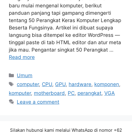
baru mulai mengenal komputer, berikut
panduan panjang tapi gampang dimengerti
tentang 50 Perangkat Keras Komputer Lengkap
Beserta Fungsinya. Artikel ini dibuat supaya
langsung bisa ditempel ke editor WordPress —
tinggal paste di tab HTML editor dan atur meta
jika mau. Pengantar singkat 50 Perangkat …
Read more
Categories
Umum
Tags
computer
,
CPU
,
GPU
,
hardware
,
komponen
,
komputer
,
motherboard
,
PC
,
perangkat
,
VGA
Leave a comment
Silakan hubungi kami melalui WhatsApp di nomor +62