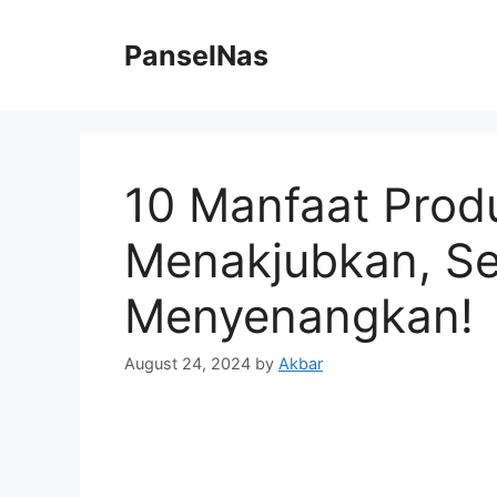
Skip
to
PanselNas
content
10 Manfaat Produ
Menakjubkan, Se
Menyenangkan!
August 24, 2024
by
Akbar