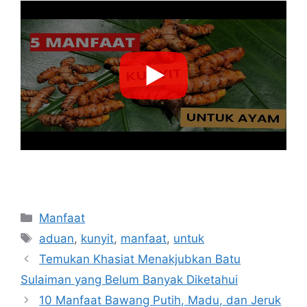
Categories
Manfaat
Tags
aduan
,
kunyit
,
manfaat
,
untuk
Temukan Khasiat Menakjubkan Batu
Sulaiman yang Belum Banyak Diketahui
10 Manfaat Bawang Putih, Madu, dan Jeruk