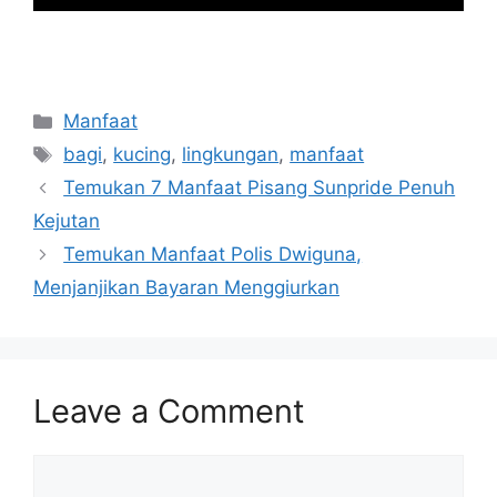
Categories
Manfaat
Tags
bagi
,
kucing
,
lingkungan
,
manfaat
Temukan 7 Manfaat Pisang Sunpride Penuh
Kejutan
Temukan Manfaat Polis Dwiguna,
Menjanjikan Bayaran Menggiurkan
Leave a Comment
Comment