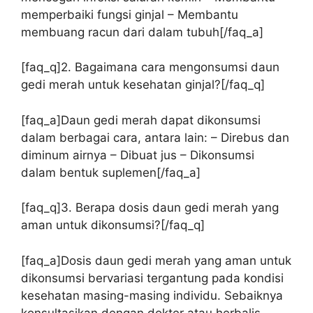
memperbaiki fungsi ginjal – Membantu
membuang racun dari dalam tubuh[/faq_a]
[faq_q]2. Bagaimana cara mengonsumsi daun
gedi merah untuk kesehatan ginjal?[/faq_q]
[faq_a]Daun gedi merah dapat dikonsumsi
dalam berbagai cara, antara lain: – Direbus dan
diminum airnya – Dibuat jus – Dikonsumsi
dalam bentuk suplemen[/faq_a]
[faq_q]3. Berapa dosis daun gedi merah yang
aman untuk dikonsumsi?[/faq_q]
[faq_a]Dosis daun gedi merah yang aman untuk
dikonsumsi bervariasi tergantung pada kondisi
kesehatan masing-masing individu. Sebaiknya
konsultasikan dengan dokter atau herbalis