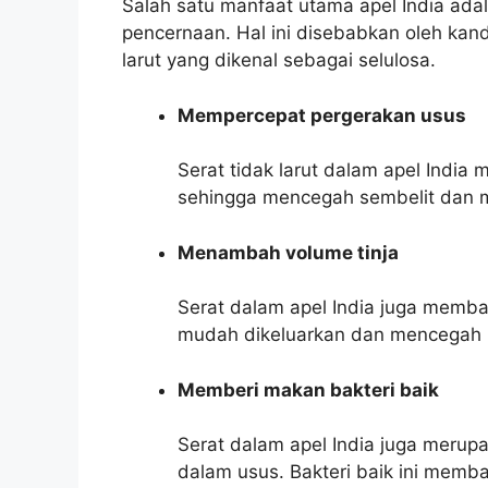
Salah satu manfaat utama apel India a
pencernaan. Hal ini disebabkan oleh kand
larut yang dikenal sebagai selulosa.
Mempercepat pergerakan usus
Serat tidak larut dalam apel Indi
sehingga mencegah sembelit dan m
Menambah volume tinja
Serat dalam apel India juga memba
mudah dikeluarkan dan mencegah k
Memberi makan bakteri baik
Serat dalam apel India juga merup
dalam usus. Bakteri baik ini mem