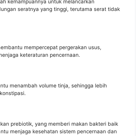
dalah kemampuannya untuk melancarkan
ungan seratnya yang tinggi, terutama serat tidak
a membantu mempercepat pergerakan usus,
enjaga keteraturan pencernaan.
ntu menambah volume tinja, sehingga lebih
onstipasi.
akan prebiotik, yang memberi makan bakteri baik
bantu menjaga kesehatan sistem pencernaan dan