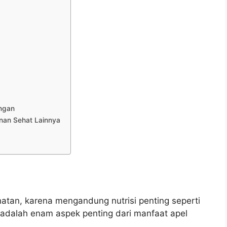
angan
nan Sehat Lainnya
hatan, karena mengandung nutrisi penting seperti
ut adalah enam aspek penting dari manfaat apel