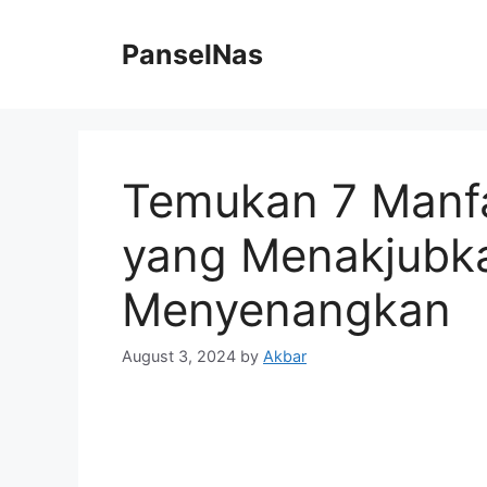
Skip
to
PanselNas
content
Temukan 7 Manf
yang Menakjubk
Menyenangkan
August 3, 2024
by
Akbar